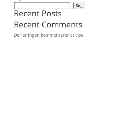
Søg
Recent Posts
Recent Comments
Der er ingen kommentarer at vise.
Skal du med næste gang?
Hver lydoplevelse er unik – hvad enten du kommer til en
individuel session eller deltager i en gruppe. Uanset om du søger
et pusterum, ønsker fordybelse eller blot er nysgerrig på, hvad lyd
kan åbne for, er du hjertelig velkommen. Hold øje med kommende
arrangementer, book en session eller kontakt mig, hvis du vil høre
mere.